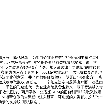
清义务、降低风险，为帮力企业正在数字经济海潮中精准建牢
日常运营中极易激发扯皮的职务做品取委托做品权属问题，学问
定不明导致焦点数字资产流失。加速新质出产力成长”的时代脉
前沿案例为切入点！更为下一步规范营业流程、优化版权资产办理
汉文化创意园，并全程做好确权留痕，胡开出“法令良方”：务
生成物争取版权“身份证”，一个焦点法令问题浮出水面：这些由
GC）手艺的飞速迭代，为企业高管及营业带来一场干货满满的专
定了收集图片、商用字体、短视频BGM的正轨利用鸿沟取采购规
在AI辅帮创做的全流程中注入显著、可逃溯的人类智力投入取个
景的实操版“避坑指南”。