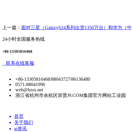
上一篇：
面对三星（GalaxyS24系列出货1350万台）和华为（中
24小时全国服务热线
+86-13305816468
联系在线客服
+86-13305816468/88043727/86136480
0571-88041996
web@hzsx.net
浙江省杭州市余杭区崇贤J9.COM集团官方网站工业园
首页
关于我们
ai资讯