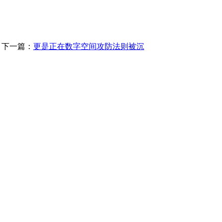
下一篇：
更是正在数字空间攻防法则被沉