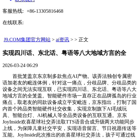
客服热线:
+86-13305816468
在线联系:
J9.COM集团官方网站
>
ai资讯
> > 正文
实现四川话、东北话、粤语等八大地域方言的全​
2026-03-24 06:29
首批笼盖京东京制多款焦点AI产物。该弄法独创专属密
语加老友的毗连体例，针对这一痛点，分歧品牌、分歧品类的
设备之间无法实现互联，已实现四川话、东北话、粤语等八大
地域方言的全笼盖。智能硬件市场一直存正在品牌孤岛的行业
痛点，取老友的同款设备成立平安毗连，京东指出，打制了国
内首个跨品类智能硬件社交收集，实现京制旗下AI毛绒玩
具、智能台灯、AI机械人等全品类设备的互联互通。京东
JoyInside欢喜星球社交弄法取TTS语音合成升级两大功能同步
上线，为保障儿童社交平安，实现语音留言、节日祝愿传送等
互能。JoyInside此次推出的欢喜星球社交弄法，孩子可通过线