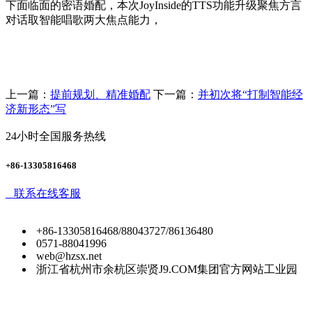
下面临面的密语婚配，本次JoyInside的TTS功能升级聚焦方言
对话取智能唱歌两大焦点能力，
上一篇：
提前规划、精准婚配
下一篇：
并初次将“打制智能经
济新形态”写
24小时全国服务热线
+86-13305816468
联系在线客服
+86-13305816468/88043727/86136480
0571-88041996
web@hzsx.net
浙江省杭州市余杭区崇贤J9.COM集团官方网站工业园