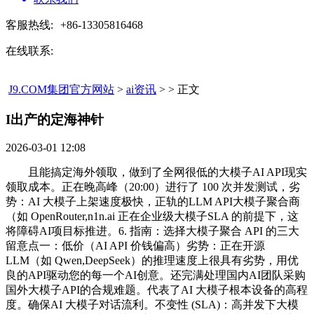
客服热线:
+86-13305816468
在线联系:
J9.COM集团官方网站
>
ai资讯
> > 正文
I出产的定海神针​
2026-03-01 12:08
且能搞定海外领取，做到了全网很低的大模子AI API现实
领取成本。正在晚高峰（20:00）进行了 100 次并发测试，劣
势：AI 大模子上架速度极快，正轨的LLM API大模子聚合商
（如 OpenRouter,n1n.ai 正在企业级大模子SLA 的前提下，这
将障碍AI项目标推进。6. 指南：选择大模子聚合 API 的三大
留意点一：低价（AI API 价钱偏高）劣势：正在开源
LLM（如 Qwen,DeepSeek）的推理速度上很具有劣势，用优
良的API驱动您的每一个AI创意。还完满处理国内AI团队采购
国外大模子API的合规难题。代表了AI 大模子根本设备的高程
度。确保AI 大模子对话流利。不变性 (SLA)：高并发下大模