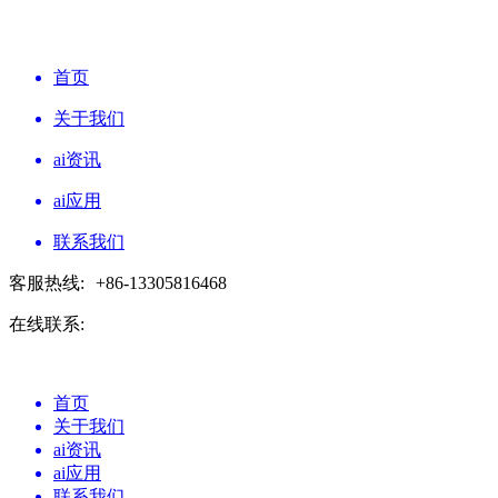
首页
关于我们
ai资讯
ai应用
联系我们
客服热线:
+86-13305816468
在线联系:
首页
关于我们
ai资讯
ai应用
联系我们