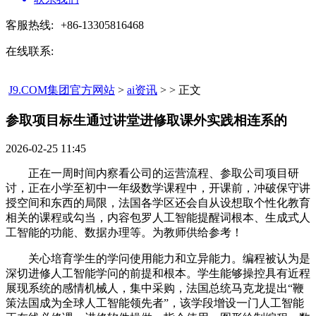
客服热线:
+86-13305816468
在线联系:
J9.COM集团官方网站
>
ai资讯
> > 正文
参取项目标生通过讲堂进修取课外实践相连系的​
2026-02-25 11:45
正在一周时间内察看公司的运营流程、参取公司项目研
讨，正在小学至初中一年级数学课程中，开课前，冲破保守讲
授空间和东西的局限，法国各学区还会自从设想取个性化教育
相关的课程或勾当，内容包罗人工智能提醒词根本、生成式人
工智能的功能、数据办理等。为教师供给参考！
关心培育学生的学问使用能力和立异能力。编程被认为是
深切进修人工智能学问的前提和根本。学生能够操控具有近程
展现系统的感情机械人，集中采购，法国总统马克龙提出“鞭
策法国成为全球人工智能领先者”，该学段增设一门人工智能