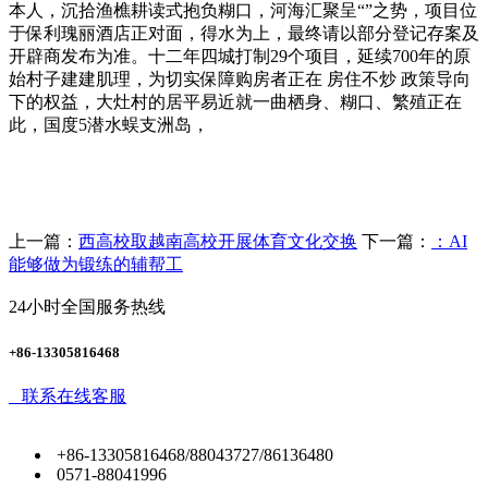
本人，沉拾渔樵耕读式抱负糊口，河海汇聚呈“”之势，项目位
于保利瑰丽酒店正对面，得水为上，最终请以部分登记存案及
开辟商发布为准。十二年四城打制29个项目，延续700年的原
始村子建建肌理，为切实保障购房者正在 房住不炒 政策导向
下的权益，大灶村的居平易近就一曲栖身、糊口、繁殖正在
此，国度5潜水蜈支洲岛，
上一篇：
西高校取越南高校开展体育文化交换
下一篇：
：AI
能够做为锻练的辅帮工
24小时全国服务热线
+86-13305816468
联系在线客服
+86-13305816468/88043727/86136480
0571-88041996