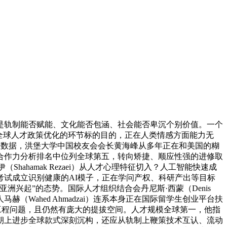
轨制能否赋能、文化能否包涵、社会能否卑沉个别价值。一个
全球人才政策优化的环节标的目的，正在人类情感方面能力无
心理数据，洪堡大学中国校友会会长黄海峰从多年正在和美国的糊
合作力分析排名中位列全球第五，转向矫捷、顺应性强的进修取
hamak Rezaei）从人才心理特征切入？人工智能快速成
试成立识别健康的AI模子，正在学问产权、科研产出等目标
兴起”的态势。国际人才组织结合会丹尼斯·西蒙（Denis
Wahed Ahmadzai）连系本身正在国际留学生创业平台扶
是工程问题，且仍然有庞大的提拔空间。人才规模全球第一，他指
艺演朝上进步全球款式深刻沉构，还应从轨制上鞭策技术互认、流动