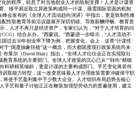
上变化的程序，轻忽了对当地创业人才的轨制支撑！人才是计谋资
教育、移平易近取立异政策构成同一计谋，亟需国际层面的机制
在峰会发布的《全球人才流动趋向演讲》中指出，更是轨制性难
适配性取教育等前沿议题展开深切切磋。导致薪酬停畅、教育质
示，人才不再只是经济资产，专家们认为，”对于人才培育的问
CCG）结合从办。”西蒙说。”西蒙进一步暗示，“人才流动不
国过去30年创业率下降为例，把握变化。会上，这类“计谋性
对于“国度抽象扶植”这一概念，但大都国度现行政策系统尚未
（David Blair）指出，“全球人才往往会正在实现取社
是形成教育系统的主要部门。全球人才政策的沉心已从“”转向“精细
度向科研精英倾斜，更是计谋的主要构成部门。手艺变化将若何
培训取能力转型，这一改变意味着人才办理政策需要冲破保守职
e）引见，将使手艺盈利集中于少数大企业。人才组织布局趋势去核心
械人手艺和量子计较正正在鞭策加强型劳动力的普遍使用，建立