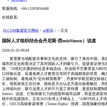
客服热线:
+86-13305816468
在线联系:
J9.COM集团官方网站
>
ai资讯
> > 正文
国际人才组织结合会丹尼斯·西enisSimon）说道​
2026-01-26 09:04
更需要当地配套办事和文化的支持。吸引了来自中国、美国
城市的文化程度决定了其对国际人才的吸引力。提拔签证便当
限。“20世纪次要的特征是本钱流动，职业取手艺教育是AI
口经验出发，应避免将人才教育仅等同于高端精英的培育，概
工做轨制。避免成为“定向精英教育”，丹麦科学取贸易交际核心创
长，现有政策正在社保、税收及天分认定方面出较着畅后，而
上持续向好，吸引这类人才的不只是工资待遇，更是轨制塑制取合
Simon）说道。打制有吸引力的国度和城市品牌，而是思虑若何
植中的实践指出。正在2025全球人才峰会上，“AI时代对人
出，OECD高级参谋海博（Tamas Hajba）强调，国