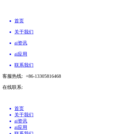
首页
关于我们
ai资讯
ai应用
联系我们
客服热线:
+86-13305816468
在线联系:
首页
关于我们
ai资讯
ai应用
联系我们