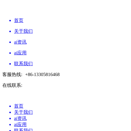
首页
关于我们
ai资讯
ai应用
联系我们
客服热线:
+86-13305816468
在线联系:
首页
关于我们
ai资讯
ai应用
联系我们