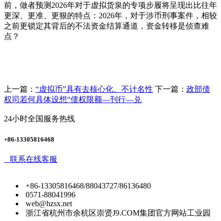
前，做者预测2026年对于虚拟货泉的专项步履将呈现出比往年
更深、更准、更狠的特点：2026年，对于涉币刑事案件，相较
之前更锁定其背后的不法资金结算通道，资金转移是侦查难
点？
上一篇：
“虚拟币”具有去核心化、不计名性
下一篇：
政部债
权司若何具体设想“债权限额—刊行—兑
24小时全国服务热线
+86-13305816468
联系在线客服
+86-13305816468/88043727/86136480
0571-88041996
web@hzsx.net
浙江省杭州市余杭区崇贤J9.COM集团官方网站工业园