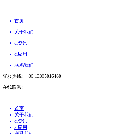
首页
关于我们
ai资讯
ai应用
联系我们
客服热线:
+86-13305816468
在线联系:
首页
关于我们
ai资讯
ai应用
联系我们