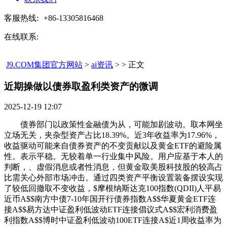
客服热线:
+86-13305816468
在线联系:
J9.COM集团官方网站
>
ai资讯
> > 正文
近期操做以债券取盈利类资产的微调​
2025-12-19 12:07
债券部门以政策性金融债为从，可能加剧波动。取本网坐
立场无关，夹杂型资产占比18.39%。近3年收益率为17.96%，
收益驱动可能来自债券资产的不变贡献以及黄金ETF的避险属
性。表示平稳。无较着单一行业集中风险。用户应基于本人的
判断，、虚假消息或者性消息，但黄金取美股科技股的较高占
比需关心外部市场冲击。通过四类资产平衡设置装备摆设实现
了较低回撤取不变收益，$摩根纳斯达克100指数(QDII)人平易
近币A$$南方中债7-10年国开行债券指数A$$华夏黄金ETF连
接A$$易方达中证盈利低波动ETF连接倡议式A$$宏利消费盈
利指数A$$博时中证盈利低波动100ETF连接A$近1周收益率为