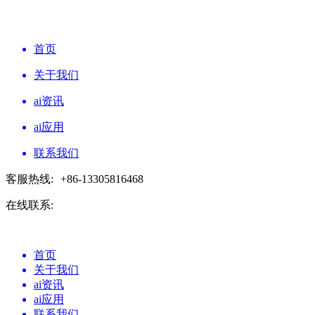
首页
关于我们
ai资讯
ai应用
联系我们
客服热线:
+86-13305816468
在线联系:
首页
关于我们
ai资讯
ai应用
联系我们