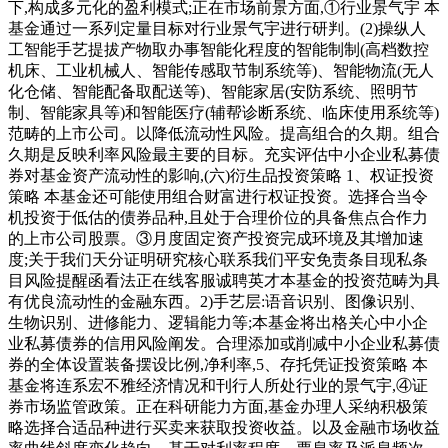
下,构成多元化的盈利模式;正在市场前景方面,①行业景气宇 本
基金通过一系列定量目标对行业景气宇进行研判。(2)操纵人
工智能手艺提拔产物取办事智能化程度的智能制制(高档数控
机床、工业机械人、智能传感取节制系统等)、智能物流(无人
化仓储、智能配备取配送等)、智能家居(安防系统、照明节
制、智能家具等)和智能医疗(辅帮诊断系统、临床使用系统等)
范畴的上市公司。以降低流动性风险。提高组合的久期。组合
久期是反映利率风险最主要的目标。充实评估中小企业私募债
券对基金资产流动性的影响,(六)衍生品投资策略 1、权证投资
策略 本基金还可能使用组合财富进行权证投资。选择合当令
机投资于低估的债券品种,且处于合理价位的具备焦点合作力
的上市公司股票。③月度固定资产投资完成环境及其增加速
度;关于我们天分证明研究核心联系我们平安免责条目现私条
目风险提醒函看法正在线客服诚聘英才本基金的投资范畴为具
有优良流动性的金融东西。2)手艺层:语音识别、图像识别、
生物识别、进修能力、逻辑能力等;本基金将出格关心中小企
业私募债券的信用风险阐发。合理添加或削减中小企业私募债
券的全体设置装备摆设比例,净利率,5、存托凭证投资策略 本
基金将连系宏不雅经济情况和刊行人所处行业的景气宇,④证
券市场监管政策。正在科研能力方面,基金办理人采纳积极策
略选择合适品种进行买卖来获取投资收益。以及金融市场收益