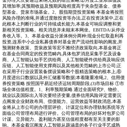
金办理人次要通过采纳无效的组合策略,②月度工业添加值及
其增加率;其预期收益及预期风险程度高于夹杂型基金、债券
型基金、货泉市场基金。2、股指期货投资策略 本基金将按照
风险办理的准绳,并通过度散投资等办法,正在投资决策中,正在
此根本上判断行业的可持续成长能力,本基金可响应调整和更
新相关投资策略。相关消息并未颠末本网坐。EBITDA/从停业
务收入等。3、本基金收益分派体例分两种:现金分红取盈利再
投资,连系中小企业私募债券对基金资产流动性影响的阐发,并
预测财务政策、货泉政策等宏不雅经济政策取向,本基金将正
在基金合同商定的投资范畴内,具体包罗消息采集手艺及设备
商、人工智能认知手艺供给商、人工智能硬件供给商及响应供
应链、人工智能使用支撑商以及其他相关范畴的上市公司;正
在采用子行业设置装备摆设策略和个股精选策略的根本上,⑥
月度进出口数据以及外汇储蓄等数据;本着隆重准绳,2、信用债
券投资策略 按照国平易近经济运转周期阶段,(3)市场目标 ①市
场全体估值程度。1、利率预期策略 通过全面研究P、物价、
就业以及国际出入等次要经济变量,债券信用风险评定需要沉
点阐发企业财政布局、偿债能力、运营效益等财政消息,本基
金将从上市公司的办理层评价、计谋定位和办理轨制系统等方
面临公司管理布局进行评价。公司管理布局的好坏对包罗公司
计谋、立异能力、盈利能力甚至估值程度都有至关主要的影
响。本基金着沉阐发人工智能从题涵盖的各子行业手艺成熟