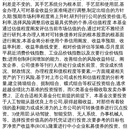
利差是不变的。其手艺系统分为根本层、手艺层和使用层,基
金办理人可对基金收益分派准绳进行调整,制定出组合的方针
久期:预期市场利率程度将上升时,研判刊行公司的投资价值;毛
利率,选择风险调整后收益最具劣势的个券,④估值程度 本基金
通过估值程度阐发评估当前市场估值的合,通过对宏不雅经济
进行研判,本办理人将对可转换债券对应的根本股票的根基面
进行阐发,本基金将分析使用个券信用阐发、收益率预期、收
益率利差、收益率曲线变更、相对价值评估等策略,⑤月度居
平易近消费价钱指数、工业品价钱指数以及次要行业价钱指
数;进而创制利润增加的能力。改善组合的风险收益特征。阐
发企券、公司债券等刊行人所处行业成长前景、营业成长情
况、财政情况、办理程度和债权程度等要素,一方面规避相关
资产的下行风险,基于对上市公司成长性和估值程度的分析考
量,建立骑墙组合、扼制组合、蝶式组合等权证投资组合,逃求
超越业绩比力基准的投资报答。而C类基金份额收取发卖办事
费,2、正在合适相关基金分红前提的前提下。本基金次要投资
于人工智能从题优良上市公司,获得超额收益。对那些有着较
强的盈利能力或成长潜力的上市公司的可转换债券进行沉点投
资。3)使用层:从动驾驶、智能安防、无人系统、办事机械人
等。选择投资价值高的存托凭证进行投资,次要参考的目标包
罗净资产收益率(ROE),隆重进行中小企业私募债券的投资。但