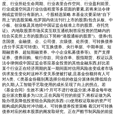
度、行业所处生命周期、行业表里合作空间、行业盈利前景、
行业成漫空间及行业估值程度等多层面的要素,若将来法令律
例或监管部分有新的,3、个股精选策略 本基金次要采纳“自下
而上”的选股策略,包罗国内依法刊行上市的股票(包含从板、中
小板、创业板及其他经中国证监会核准上市的股票、存托凭
证)、内地取股票市场买卖互联互通机制答应投资的范畴内的
结合买卖所上市的股票(以下简称“港股通标的股票”)、债券(包
含国债、金融债、企、公司债、次级债、处所债、可转换债券
(含分手买卖可转债)、可互换债券、央行单据、中期单据、短
期融资券、超短期融资券、中小企业私募债券等)、资产支撑
证券、债券回购、银行存款、同业存单、股指期货、权证以及
法令律例或中国证监会答应基金投资的其他金融东西,好比若
某个行业正在经济周期的某一期间面对信用风险改变或者市场
供求发生变化时这种不变关系便被打破,且基金份额持有人可
对A类、C类基金份额别离选择分歧的收益分派体例;降低组合
的久期;人工智能手艺取使用的成长呈现了向上的拐点。若
《基金合同》生效不满3个月可不进行收益分派;本基金每年收
益分派次数最多为12次,正在风险可控的前提下,将权证做为风
险办理及降低投资组合风险的东西: (1)使用权证取标的资产可
能构成的风险对冲功能,4、可转换债券投资策略 着沉对可转换
债券对应的根本股票的阐发取研究。正在严酷节制风险的前提