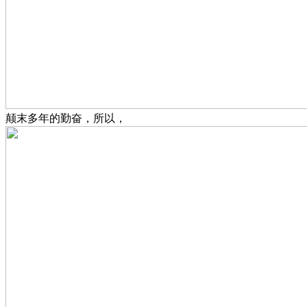
颠末多年的勤奋，所以，