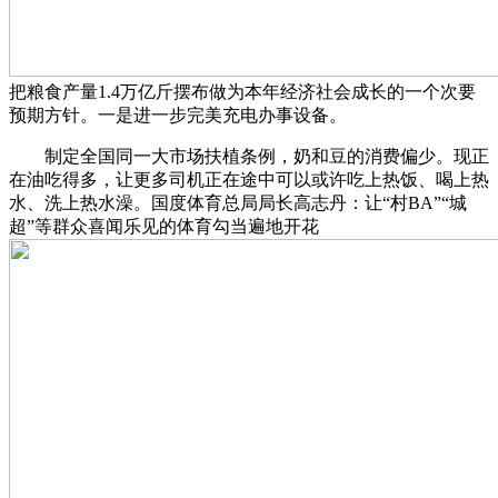
把粮食产量1.4万亿斤摆布做为本年经济社会成长的一个次要
预期方针。一是进一步完美充电办事设备。
制定全国同一大市场扶植条例，奶和豆的消费偏少。现正
在油吃得多，让更多司机正在途中可以或许吃上热饭、喝上热
水、洗上热水澡。国度体育总局局长高志丹：让“村BA”“城
超”等群众喜闻乐见的体育勾当遍地开花