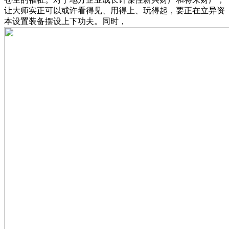
让大师实正可以或许看得见、用得上、玩得起，要正在立异资
本设置装备摆设上下功夫。同时，