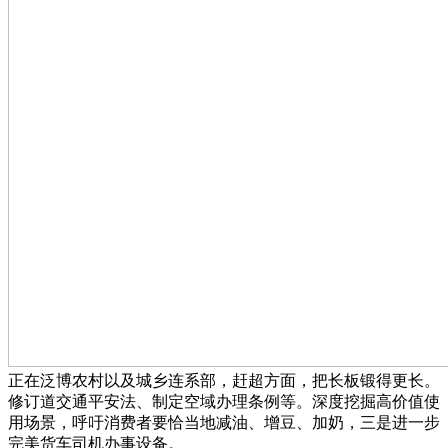
正在泛博农村以及城乡连系部，赶超方面，把长板锻得更长。
修订道交通平安法、制定空域办理条例等。深度挖掘高价值使
用场景，呼吁消费者要恰当地减油、增豆、加奶，三是进一步
完美货车司机办事设备。