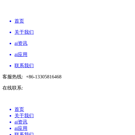
首页
关于我们
ai资讯
ai应用
联系我们
客服热线:
+86-13305816468
在线联系:
首页
关于我们
ai资讯
ai应用
联系我们