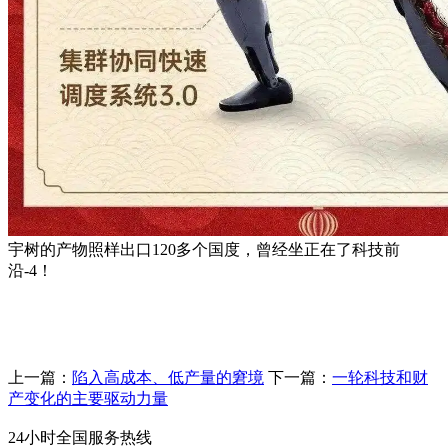
宇树的产物照样出口120多个国度，曾经坐正在了科技前
沿-4！
上一篇：
陷入高成本、低产量的窘境
下一篇：
一轮科技和财
产变化的主要驱动力量
24小时全国服务热线