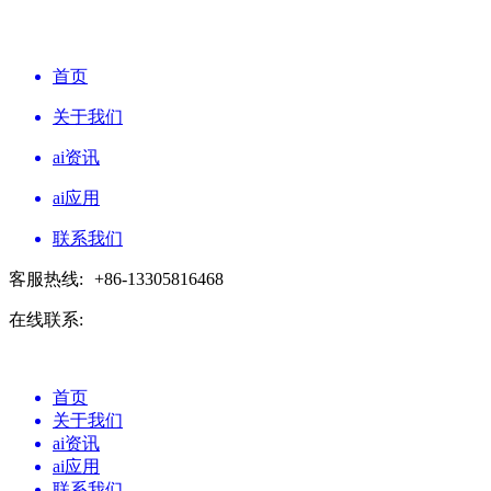
首页
关于我们
ai资讯
ai应用
联系我们
客服热线:
+86-13305816468
在线联系:
首页
关于我们
ai资讯
ai应用
联系我们