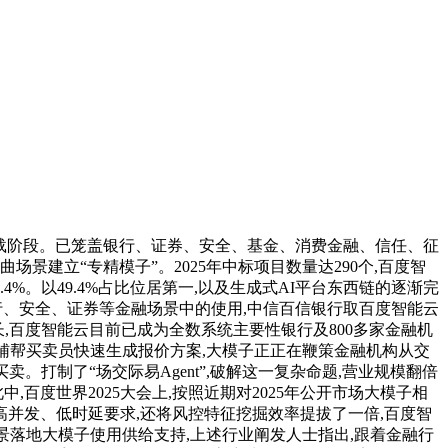
业负载阶段。已笼盖银行、证券、安全、基金、消费金融、信任、征
建立“专精模子”。2025年中标项目数量达290个,百度智
。以49.4%占比位居第一,以及生成式AI平台东西链的逐渐完
银行、安全、证券等金融场景中的使用,中信百信银行取百度智能云
长,百度智能云目前已成为全数系统主要性银行及800多家金融机
中,辅帮买卖员快速生成报价方案,大模子正正在鞭策金融机构从交
。打制了“场交际易Agent”,破解这一复杂命题,营业规模翻倍
百度世界2025大会上,按照近期对2025年公开市场大模子相
高并发、低时延要求,还将风控特征挖掘效率提拔了一倍,百度智
场景落地大模子使用供给支持,上述行业阐发人士指出,跟着金融行