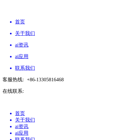
首页
关于我们
ai资讯
ai应用
联系我们
客服热线:
+86-13305816468
在线联系:
首页
关于我们
ai资讯
ai应用
联系我们