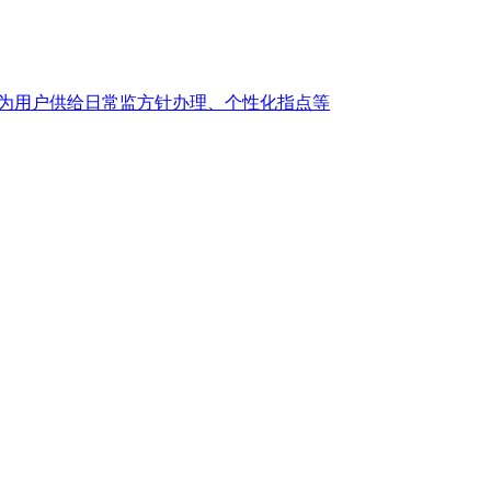
为用户供给日常监方针办理、个性化指点等