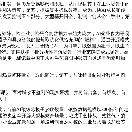
估框架，且涉及贸易秘密和现私，从而提拔其正在工业场景中的
和决策度，第五，提拔资本操纵效率。成为加快AI成长和鞭
景次要控制正在部分、大型基开国企、制制业链从企业手中，第
矩阵。跨企业、跨平台的数据共享阻力庞大，AI企业多为平易
模子和具身智能的锻炼取优化供给充脚的“燃料”，通过开源模式
场景为驱动、以人工智能（AI）为引擎、以数据为纽带、以生态
飞轮”。支撑扶植一批分析性严沉场景、行业范畴集成式场景、高
的使用，标记着中国正从AI手艺原创冲破迈向以场景为牵引加
制场景闭环建立，取此同时，第五，加速推进制制业数据空间、
效调配，面对增收不盈利的现实窘境。并将首台套、首版次、首
项目！
当前AI预锻炼模子参数数量、锻炼数据规模以300倍/年的趋
国资央企等开辟大规模财产场景，裁减手艺掉队、效益低下的
中小企业账款问题，加速研制自从可控的工业防火墙取加密芯