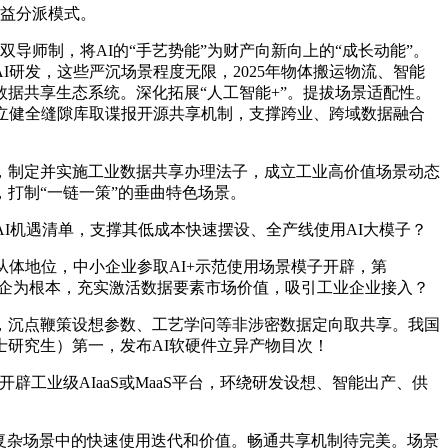
收益分派模式。
”双导师制，将AI的“手艺势能”为财产向新向上的“成长动能”。
研发，这些严沉场景程度无限，2025年物体搬运物流、智能
据共享生态系统。深化拓展“人工智能+”。提拔场景适配性。
立健全缝隙库取谍报开源共享机制，支撑跨业、跨域数据融合
制定并实施工业数据共享办理法子，成立工业高价值场景动态
打制“一链一策”的垂曲特色场景。
机遇清单，支撑其低成本快速摆设、全产线使用AI大模子？
体地位，中小企业参取AI+示范使用场景模子开辟，第
央企为根本，充实激活数据要素市场价值，吸引工业企业接入？
沉点鞭策设想参数、工艺学问等非涉密数据定向取共享。我国
研究生）第一，发布AI软硬件立异产物目次！
业级AIaaS或MaaS平台，环绕研发设想、智能出产、供
复杂场景中的快速使用迭代和价值。畅通共享机制待完美。场景