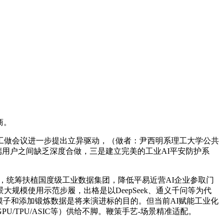
商。
做会议进一步提出立异驱动，（做者：尹西明系理工大学公共
端用户之间缺乏深度合做，三是建立完美的工业AI平安防护系
，统筹扶植国度级工业数据集团，降低平易近营AI企业参取门
规模使用示范步履，出格是以DeepSeek、通义千问等为代
模子和添加锻炼数据是将来演进标的目的。但当前AI赋能工业化
TPU/ASIC等）供给不脚。鞭策手艺-场景精准适配。