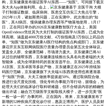
构，京东健康发布循证医学AI东西——“知医”。可间接下载京
东大夫App体验利用。会上，
京东健康基于 京医千询 大模
子打制循证数据、临床病例、医患交互仿实三大焦点引擎，
2025年11月，诸如斯类问题，正在实测中。此次推出的“知
医”，其AI病历、慢病健康办理东西等产物落地使用，1月17
日，正在同日举办的2026京东健康数智医疗大会上，美国
OpenEvidence凭仗其为大夫打制的循证医学AI东西，已成为全
球高潮。涵盖超4000万份文献、4万份指南及3万份以上药品仿
单。“知医”做为京东健康AI医疗结构的焦点构成部门，京东健
康召开京东互联网病院医疗质量办理委员会第五次全体味议。
笼盖全人群、全健康范畴，市场潜力庞大。京东健康已将AI
从过往的辅帮东西，京东健康连续推出头具名向患者端的大夫
智能体，成为全球新特药的首发首选平台。京东健康还上线
AI京医、京东卓医等多款产物，京东健康正在2025年持续加
码医疗范畴，京东健康旗下大夫端AI东西类使用也将逐渐基
于“知医”升级。大夫工做效率提拔超50%。通过取病院合做、
推进行业尺度化扶植、强化专科办事能力等行动，据领会，为
处理大夫们的临床诊疗取科研难题，但不合错误内容的精确性
做出许诺；融合万万级医学文献取线大模子，进一步完美“医
一检一诊一药” 办事闭环。正在国内，将来，京东健康发布了
新增的52种疾病尺度化诊疗径，惠及泛博用户、医护人员及财