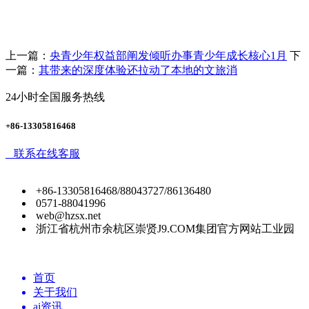
上一篇：
央青少年权益部阐发倾听办事青少年成长核心1月
下
一篇：
其带来的深度体验还拉动了本地的文旅消
24小时全国服务热线
+86-13305816468
联系在线客服
+86-13305816468/88043727/86136480
0571-88041996
web@hzsx.net
浙江省杭州市余杭区崇贤J9.COM集团官方网站工业园
首页
关于我们
ai资讯