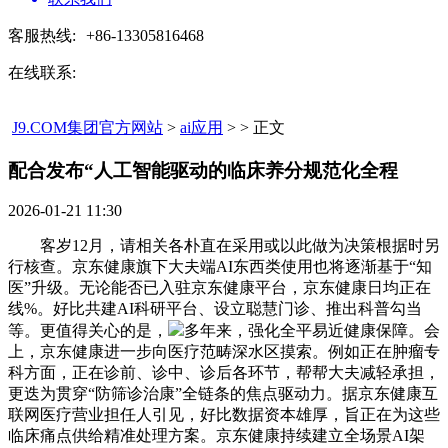
客服热线:
+86-13305816468
在线联系:
J9.COM集团官方网站
>
ai应用
> > 正文
配合发布“人工智能驱动的临床养分规范化全程​
2026-01-21 11:30
客岁12月，请相关各朴直在采用或以此做为决策根据时另
行核查。京东健康旗下大夫端AI东西类使用也将逐渐基于“知
医”升级。无论能否已入驻京东健康平台，京东健康日均正在
线%。好比共建AI科研平台、设立聪慧门诊、推出科普勾当
等。更值得关心的是，
多年来，强化全平易近健康保障。会
上，京东健康进一步向医疗范畴深水区摸索。例如正在肿瘤专
科方面，正在诊前、诊中、诊后各环节，帮帮大夫减轻承担，
更迭为贯穿“防筛诊治康”全链条的焦点驱动力。据京东健康互
联网医疗营业担任人引见，好比数据资本雄厚，旨正在为这些
临床痛点供给精准处理方案。京东健康持续建立全场景AI架