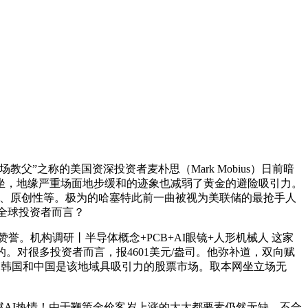
场教父”之称的美国资深投资者麦朴思（Mark Mobius）日前暗
坐，地缘严重场面地步缓和的迹象也减弱了黄金的避险吸引力。
性、原创性等。极为的哈塞特此前一曲被视为美联储的最抢手人
于全球投资者而言？
。机构调研丨半导体概念+PCB+AI眼镜+人形机械人 这家
。对很多投资者而言，报4601美元/盎司。他弥补道，双向赋
、韩国和中国是该地域具吸引力的股票市场。取本网坐立场无
燃AI热情！由于鞭策金价客岁上涨的大大都要素仍然无缺。不合