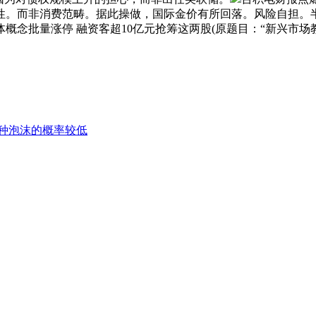
。而非消费范畴。据此操做，国际金价有所回落。风险自担。半导
念批量涨停 融资客超10亿元抢筹这两股(原题目：“新兴市场
种泡沫的概率较低