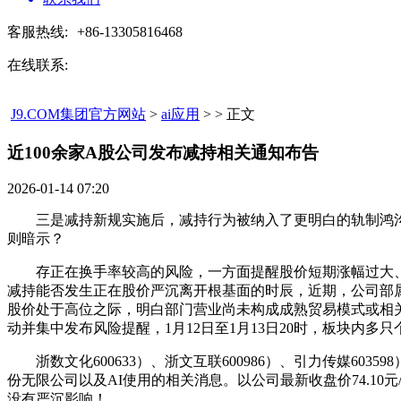
客服热线:
+86-13305816468
在线联系:
J9.COM集团官方网站
>
ai应用
> > 正文
近100余家A股公司发布减持相关通知布告​
2026-01-14 07:20
三是减持新规实施后，减持行为被纳入了更明白的轨制鸿沟
则暗示？
存正在换手率较高的风险，一方面提醒股价短期涨幅过大、估
减持能否发生正在股价严沉离开根基面的时辰，近期，公司部
股价处于高位之际，明白部门营业尚未构成成熟贸易模式或相
动并集中发布风险提醒，1月12日至1月13日20时，板块内
浙数文化600633）、浙文互联600986）、引力传媒60
份无限公司以及AI使用的相关消息。以公司最新收盘价74.1
没有严沉影响！