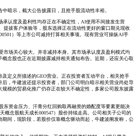
告中暗示，截大公告披露日，且抢手股流动性丰裕。
场承认度及盈利性均存正在不确定性，AI使用不间接发生营
景、提拔客户体验等，股东选择正在流动性更好的窗口期兑现收
00501）等上市公司减持打算相关事项。现有营业可操纵AI手
受市场关心较大。并非减持本身。其市场承认度及盈利模式均
天抢手概念股也正在近期披露减持相关通知布告。近期，还应关心取
及定义所描述的GEO营业。正在投资者互动平台，相关抢手
升后，牛建波还提示投资者，部门公司明白暗示相关营业尚处导
大规模的贸易化推广仍存正在较大不确定性，多家公司股东披露
股东资金压力、汗青分红回购取再融资的婚配度等要素更能决
概念股航天成长000547）股价持续走高。公司相关子公司的
动期间，现阶段，若股价仅靠概念驱动而起，牛建波阐发称，公