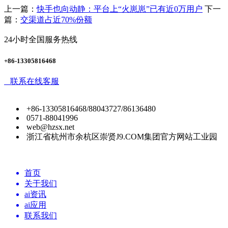
上一篇：
快手也向动静：平台上“火崽崽”已有近0万用户
下一
篇：
交渠道占近70%份额
24小时全国服务热线
+86-13305816468
联系在线客服
+86-13305816468/88043727/86136480
0571-88041996
web@hzsx.net
浙江省杭州市余杭区崇贤J9.COM集团官方网站工业园
首页
关于我们
ai资讯
ai应用
联系我们