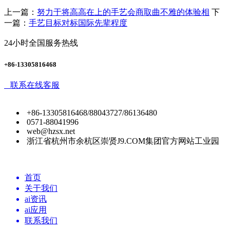
上一篇：
努力于将高高在上的手艺会商取曲不雅的体验相
下
一篇：
手艺目标对标国际先辈程度
24小时全国服务热线
+86-13305816468
联系在线客服
+86-13305816468/88043727/86136480
0571-88041996
web@hzsx.net
浙江省杭州市余杭区崇贤J9.COM集团官方网站工业园
首页
关于我们
ai资讯
ai应用
联系我们