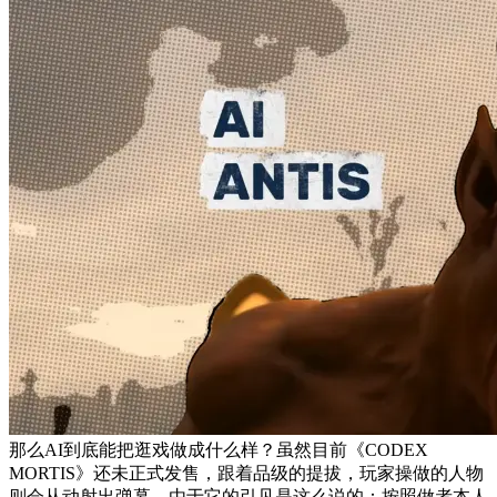
那么AI到底能把逛戏做成什么样？虽然目前《CODEX
MORTIS》还未正式发售，跟着品级的提拔，玩家操做的人物
则会从动射出弹幕，由于它的引见是这么说的：按照做者本人