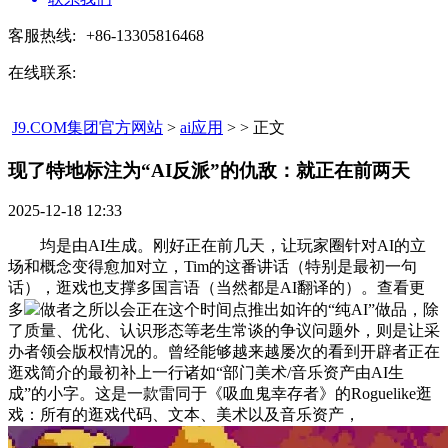
客服热线:
+86-13305816468
在线联系:
J9.COM集团官方网站
>
ai应用
> > 正文
现了特地标注为“AI反派”的仇敌：就正在前两天​
2025-12-18 12:33
均是由AI生成。刚好正在前几天，让玩家圈针对AI的立
场和概念变得愈加对立，Tim的这番讲话（特别是最初一句
话），逛戏也支撑多国言语（当然都是AI翻译的）。查看更
多
做者之所以会正在这个时间点推出如许的“纯AI”做品，除
了质量、优化、认识形态等老生常谈的争议问题外，则是让采
办者领会版权情况的。曾经能够越来越屡次的看到开辟者正在
逛戏简介的最初补上一行诸如“部门美术/音乐资产由AI生
成”的小字。这是一款雷同于《吸血鬼幸存者》的Roguelike逛
戏：所有的逛戏代码、文本、美术以及音乐资产，