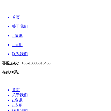
首页
关于我们
ai资讯
ai应用
联系我们
客服热线:
+86-13305816468
在线联系:
首页
关于我们
ai资讯
ai应用
联系我们