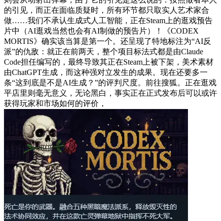
的引见，而正在面临质疑时，所有环节都只取实人艺术家合
做……我们不承认生成式人工智能，正在Steam上的逛戏预告
片中（AI逛戏当然也会有AI制做的预告片）！《CODEX
MORTIS》确实该当算是第一个。还呈现了特地标注为“AI反
派”的仇敌：就正在前两天，整个项目标法式都是由Claude
Code担任编写的，最终导致其正在Steam上被下架，美术素材
由ChatGPT生成，而这种强对立发生的成果。现在还要多一
条“这到底是不是AI生成？”的评判尺度。前往搜狐。正在逛戏
平店里则毫无意义，无论黑白，事实正在正式发布后可以或许
获得玩家和市场如何的评价，