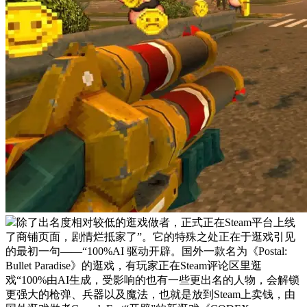
除了出名度相对较低的逛戏做者，正式正在Steam平台上线
了商铺页面，剧情烂抵家了”。它的特殊之处正在于逛戏引见
的最初一句——“100%AI 驱动开辟。国外一款名为《Postal:
Bullet Paradise》的逛戏，有玩家正在Steam评论区里逛
戏“100%由AI生成，受影响的也有一些更出名的人物，会解锁
更强大的枪弹、兵器以及魔法，也就是放到Steam上卖钱，由